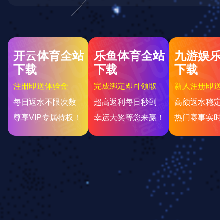
面提升用户操作流畅度。
多语言，多区域
支持多语种界面与主流货币结算方式，威尼斯
南亚、欧洲、中东等重点市场，具备全球运营
为什