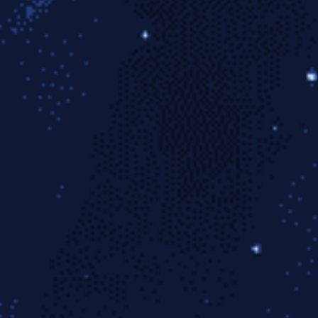
站式的信息服务提供商。从实时数据同步到安全机
始终致力于为全球用户带来可靠、高效、便捷的综
双重加密
覆盖全球体育赛事
SL 安全协议与
每天更新数千场全球热门体育与电
平台
对用户信息及操作
子竞技赛事，包括英超、NBA、
数据
密处理，打造一个
LOL、羽毛球、F1 等，涵盖主流
应迅
明的体育数据平
与小众赛事，内容全面、分类清
流
。
晰。