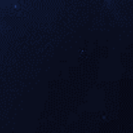
隐私保护，力求为
异常防控层
AI监控
风控预警
系统实时分析登录频率、操作路径等指标，提前
发现可疑行为并及时响应。